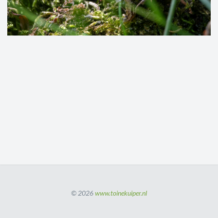
© 2026
www.toinekuiper.nl