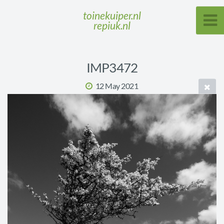
toinekuiper.nl
repiuk.nl
IMP3472
12 May 2021