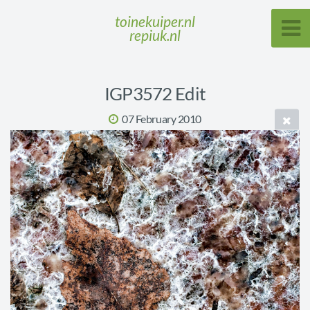
toinekuiper.nl
repiuk.nl
IGP3572 Edit
07 February 2010