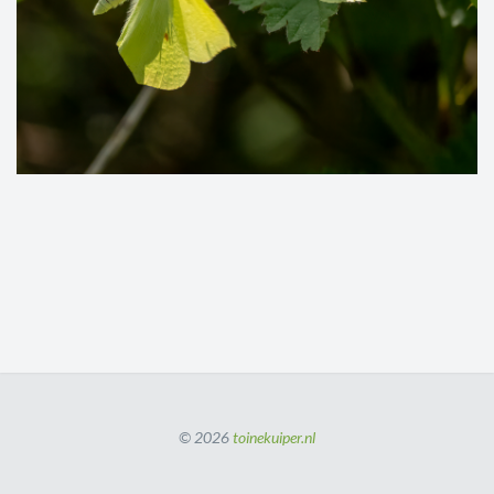
© 2026
toinekuiper.nl