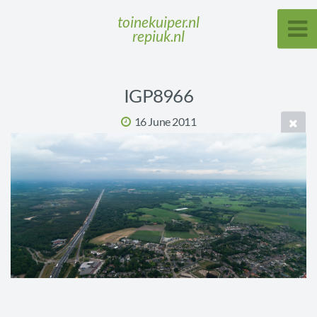
toinekuiper.nl
repiuk.nl
IGP8966
16 June 2011