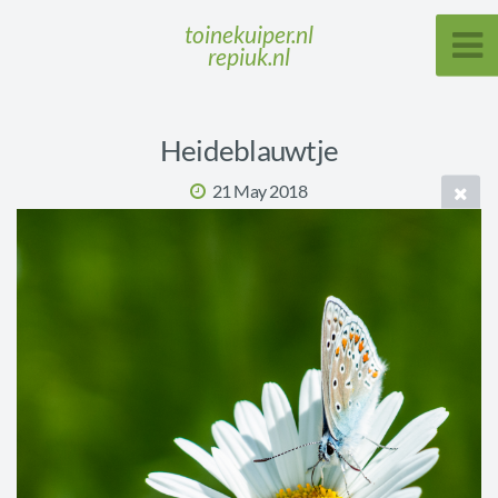
toinekuiper.nl
repiuk.nl
Heideblauwtje
21 May 2018