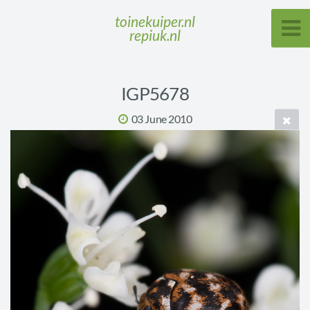
toinekuiper.nl
repiuk.nl
IGP5678
03 June 2010