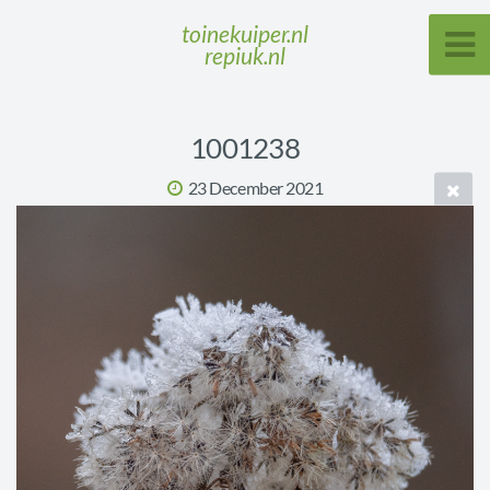
toinekuiper.nl
repiuk.nl
1001238
23 December 2021