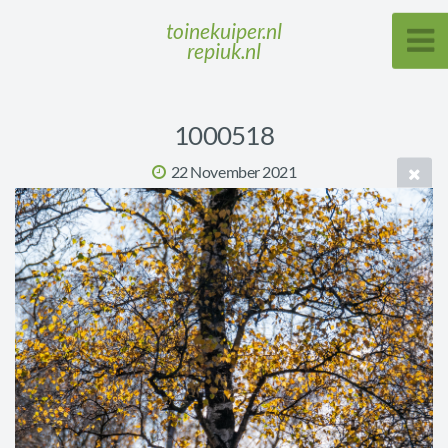
toinekuiper.nl
repiuk.nl
1000518
22 November 2021