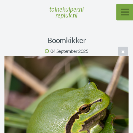
toinekuiper.nl
repiuk.nl
Boomkikker
04 September 2025